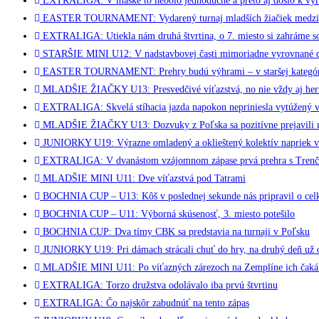
EXTRALIGA: V maske to nebolo jednoduché a preto aj došlo k výro
EASTER TOURNAMENT: Vydarený turnaj mladších žiačiek medzi star
EXTRALIGA: Utiekla nám druhá štvrtina, o 7. miesto si zahráme 
STARŠIE MINI U12: V nadstavbovej časti mimoriadne vyrovnané 
EASTER TOURNAMENT: Prehry budú výhrami – v staršej kategórii
MLADŠIE ŽIAČKY U13: Presvedčivé víťazstvá, no nie vždy aj her
EXTRALIGA: Skvelá stíhacia jazda napokon nepriniesla vytúžený 
MLADŠIE ŽIAČKY U13: Dozvuky z Poľska sa pozitívne prejavili na
JUNIORKY U19: Výrazne omladený a oklieštený kolektív napriek veľ
EXTRALIGA: V dvanástom vzájomnom zápase prvá prehra s Tren
MLADŠIE MINI U11: Dve víťazstvá pod Tatrami
BOCHNIA CUP – U13: Kôš v poslednej sekunde nás pripravil o cel
BOCHNIA CUP – U11: Výborná skúsenosť, 3. miesto potešilo
BOCHNIA CUP: Dva tímy CBK sa predstavia na turnaji v Poľsku
JUNIORKY U19: Pri dámach strácali chuť do hry, na druhý deň už ok
MLADŠIE MINI U11: Po víťazných zárezoch na Zemplíne ich čaká 
EXTRALIGA: Torzo družstva odolávalo iba prvú štvrtinu
EXTRALIGA: Čo najskôr zabudnúť na tento zápas