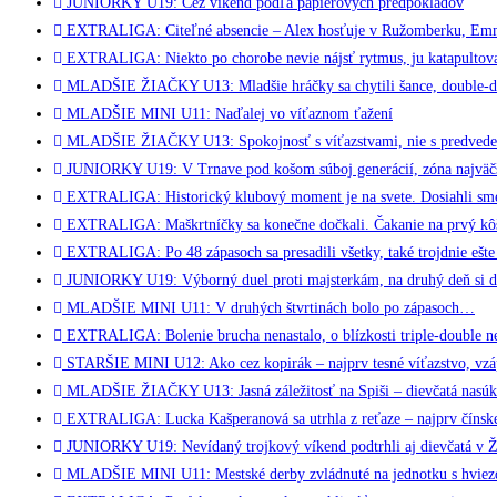
JUNIORKY U19: Cez víkend podľa papierových predpokladov
EXTRALIGA: Citeľné absencie – Alex hosťuje v Ružomberku, Emmka s
EXTRALIGA: Niekto po chorobe nevie nájsť rytmus, ju katapultova
MLADŠIE ŽIAČKY U13: Mladšie hráčky sa chytili šance, double-do
MLADŠIE MINI U11: Naďalej vo víťaznom ťažení
MLADŠIE ŽIAČKY U13: Spokojnosť s víťazstvami, nie s predved
JUNIORKY U19: V Trnave pod košom súboj generácií, zóna najvä
EXTRALIGA: Historický klubový moment je na svete. Dosiahli sme 
EXTRALIGA: Maškrtníčky sa konečne dočkali. Čakanie na prvý kôš
EXTRALIGA: Po 48 zápasoch sa presadili všetky, také trojdnie ešte 
JUNIORKY U19: Výborný duel proti majsterkám, na druhý deň si dv
MLADŠIE MINI U11: V druhých štvrtinách bolo po zápasoch…
EXTRALIGA: Bolenie brucha nenastalo, o blízkosti triple-double ne
STARŠIE MINI U12: Ako cez kopirák – najprv tesné víťazstvo, vzáp
MLADŠIE ŽIAČKY U13: Jasná záležitosť na Spiši – dievčatá nasúk
EXTRALIGA: Lucka Kašperanová sa utrhla z reťaze – najprv čínske
JUNIORKY U19: Nevídaný trojkový víkend podtrhli aj dievčatá v Ž
MLADŠIE MINI U11: Mestské derby zvládnuté na jednotku s hviezd