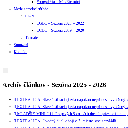
Fotogaléria – Mladšie mini
Medzinárodné súťaže
EGBL
EGBL – Sezóna 2021 – 2022
EGBL – Sezóna 2019 – 2020
Turnaje
Sponzori
Kontakt
Archív článkov - Sezóna 2025 - 2026
EXTRALIGA: Skvelá stíhacia jazda napokon nepriniesla vytúžený 
EXTRALIGA: Skvelá stíhacia jazda napokon nepriniesla vytúžený 
MLADŠIE MINI U11: Po prvých štvrtinách dostali priestor i tie naj
EXTRALIGA: Úvodný duel v boji o 7. miesto sme nezvládli