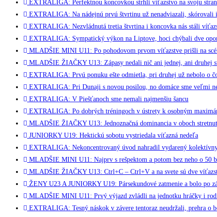
EXTRALIGA: Perfektnou koncovkou strhli víťazstvo na svoju stra
EXTRALIGA: Na nádejnú prvú štvrtinu už nenadviazali, skórovali i
EXTRALIGA: Nezvládnutá tretia štvrtina i koncovka nás stáli víťaz
EXTRALIGA: Sympatický výkon na Liptove, hoci chýbali dve opo
MLADŠIE MINI U11: Po pohodovom prvom víťazstve prišli na scén
MLADŠIE ŽIAČKY U13: Zápasy nedali nič ani jednej, ani druhej s
EXTRALIGA: Prvú ponuku ešte odmietla, pri druhej už nebolo o čo
EXTRALIGA: Pri Dunaji s novou posilou, no domáce sme veľmi ne
EXTRALIGA: V Piešťanoch sme nemali najmenšiu šancu
EXTRALIGA: Po dobrých tréningoch v ústrety k osobným maxim
MLADŠIE ŽIAČKY U13: Jednoznačná dominancia v oboch stretnut
JUNIORKY U19: Hektickú sobotu vystriedala víťazná nedeľa
EXTRALIGA: Nekoncentrovaný úvod nahradil vydarený kolektívn
MLADŠIE MINI U11: Najprv s rešpektom a potom bez neho o 50 
MLADŠIE ŽIAČKY U13: Ctrl+C – Ctrl+V a na svete sú dve víťazstvá
ŽENY U23 A JUNIORKY U19: Pársekundové zatmenie a bolo po zápa
MLADŠIE MINI U11: Prvý výjazd zvládli na jednotku hráčky i rod
EXTRALIGA: Tesný náskok v závere tentoraz neudržali, prehra o b