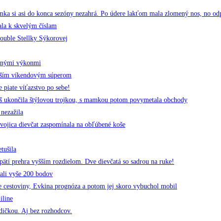
i asi do konca sezóny nezahrá. Po údere lakťom mala zlomený nos, no odpíska
la k skvelým číslam
uble Stellky Sýkorovej
enými výkonmi
čším víkendovým súperom
piate víťazstvo po sebe!
 ukončila štýlovou trojkou, s mamkou potom povymetala obchody
nezažila
ojica dievčat zaspomínala na obľúbené koše
tušila
ätí prehra vyšším rozdielom. Dve dievčatá so sadrou na ruke!
ali vyše 200 bodov
 cestoviny, Evkina prognóza a potom jej skoro vybuchol mobil
iline
ičkou. Aj bez rozhodcov.