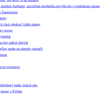
nu, pre ktorý si už nezahrá
šími žiačkami, nacvičená čerešnička nevyšla len v poslednom zápase
so Šamorínom
derby
 chcú odohrať ťažké zápasy
ný prejav
výsledok
 hre našich dievčat
kej snahe na súperky nestačil
čínom
kové prvenstvo
lieštený káder strácal silu
turnaj v Poľsku