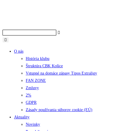
O nás
História klubu
Štruktúra CBK Košice
Vstupné na domáce zápasy Tipos Extraligy
FAN ZONE
Zmluvy
2%
GDPR
Zásady používania súborov cookie (EÚ)
Aktuality
Novinky