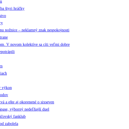
nu
ba štyri hráčky
stvo
ry
u nožnice – neklamný znak nespokojnosti
trane
m. V novom kolektíve sa cíti veľmi dobre
potrápili
ám
iach
y výkon
bodov
 a ešte aj okorenené o sixseven
se, výborný nedeľňajší duel
ičovský fanklub
od zabolela