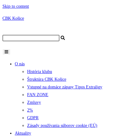
Skip to content
CBK Košice
O nás
História klubu
Štruktúra CBK Košice
Vstupné na domáce zápasy Tipos Extraligy
FAN ZONE
Zmluvy
2%
GDPR
Zásady používania súborov cookie (EÚ)
Aktuality