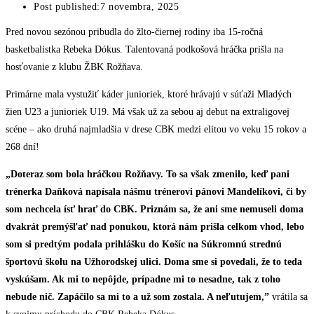
Post published:
7 novembra, 2025
Pred novou sezónou pribudla do žlto-čiernej rodiny iba 15-ročná
basketbalistka Rebeka Dókus. Talentovaná podkošová hráčka prišla na
hosťovanie z klubu ŽBK Rožňava.
Primárne mala vystužiť káder junioriek, ktoré hrávajú v súťaži Mladých
žien U23 a junioriek U19. Má však už za sebou aj debut na extraligovej
scéne – ako druhá najmladšia v drese CBK medzi elitou vo veku 15 rokov a
268 dní!
„Doteraz som bola hráčkou Rožňavy. To sa však zmenilo, keď pani
trénerka Daňková napísala nášmu trénerovi pánovi Mandelíkovi, či by
som nechcela ísť hrať do CBK. Priznám sa, že ani sme nemuseli doma
dvakrát premýšľať nad ponukou, ktorá nám prišla celkom vhod, lebo
som si predtým podala prihlášku do Košíc na Súkromnú strednú
športovú školu na Užhorodskej ulici. Doma sme si povedali, že to teda
vyskúšam. Ak mi to nepôjde, prípadne mi to nesadne, tak z toho
nebude nič. Zapáčilo sa mi to a už som zostala. A neľutujem,”
vrátila sa