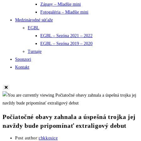
Zápasy – Mladšie mini
Fotogaléria – Mladšie mini
Medzinárodné súťaže
EGBL
EGBL – Sezóna 2021 – 2022
EGBL – Sezóna 2019 – 2020
Turnaje
Sponzori
Kontakt
Počiatočné obavy zahnala a úspešná trojka jej
navždy bude pripomínať extraligový debut
Post author:
cbkkosice