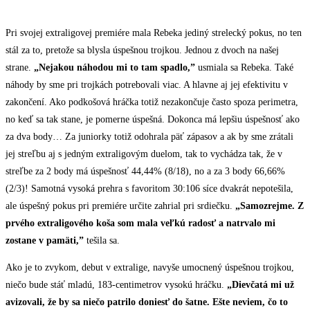
Pri svojej extraligovej premiére mala Rebeka jediný strelecký pokus, no ten
stál za to, pretože sa blysla úspešnou trojkou. Jednou z dvoch na našej
strane.
„Nejakou náhodou mi to tam spadlo,”
usmiala sa Rebeka. Také
náhody by sme pri trojkách potrebovali viac. A hlavne aj jej efektivitu v
zakončení. Ako podkošová hráčka totiž nezakončuje často spoza perimetra,
no keď sa tak stane, je pomerne úspešná. Dokonca má lepšiu úspešnosť ako
za dva body… Za juniorky totiž odohrala päť zápasov a ak by sme zrátali
jej streľbu aj s jedným extraligovým duelom, tak to vychádza tak, že v
streľbe za 2 body má úspešnosť 44,44% (8/18), no a za 3 body 66,66%
(2/3)! Samotná vysoká prehra s favoritom 30:106 síce dvakrát nepotešila,
ale úspešný pokus pri premiére určite zahrial pri srdiečku.
„Samozrejme. Z
prvého extraligového koša som mala veľkú radosť a natrvalo mi
zostane v pamäti,”
tešila sa.
Ako je to zvykom, debut v extralige, navyše umocnený úspešnou trojkou,
niečo bude stáť mladú, 183-centimetrov vysokú hráčku.
„Dievčatá mi už
avizovali, že by sa niečo patrilo doniesť do šatne. Ešte neviem, čo to