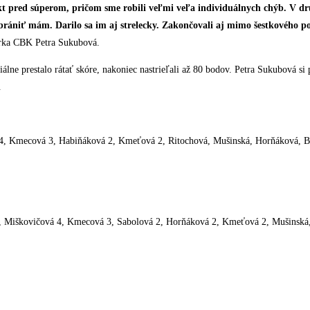
t pred súperom, pričom sme robili veľmi veľa individuálnych chýb. V dru
brániť mám. Darilo sa im aj strelecky. Zakončovali aj mimo šestkového poľ
erka CBK Petra Sukubová.
ciálne prestalo rátať skóre, nakoniec nastrieľali až 80 bodov. Petra Sukubová 
.
4, Kmecová 3, Habiňáková 2, Kmeťová 2, Ritochová, Mušinská, Horňáková, B
, Miškovičová 4, Kmecová 3, Sabolová 2, Horňáková 2, Kmeťová 2, Mušinská