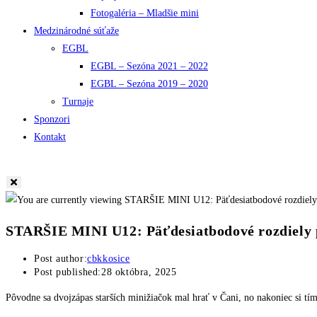
Fotogaléria – Mladšie mini
Medzinárodné súťaže
EGBL
EGBL – Sezóna 2021 – 2022
EGBL – Sezóna 2019 – 2020
Turnaje
Sponzori
Kontakt
STARŠIE MINI U12: Päťdesiatbodové rozdiely 
Post author:
cbkkosice
Post published:
28 októbra, 2025
Pôvodne sa dvojzápas starších minižiačok mal hrať v Čani, no nakoniec si tí