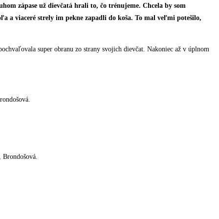
hom zápase už dievčatá hrali to, čo trénujeme. Chcela by som
a a viaceré strely im pekne zapadli do koša. To mal veľmi potešilo,
si pochvaľovala super obranu zo strany svojich dievčat. Nakoniec až v úplnom
rondošová.
, Brondošová.