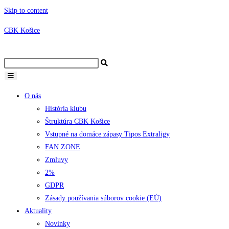
Skip to content
CBK Košice
O nás
História klubu
Štruktúra CBK Košice
Vstupné na domáce zápasy Tipos Extraligy
FAN ZONE
Zmluvy
2%
GDPR
Zásady používania súborov cookie (EÚ)
Aktuality
Novinky