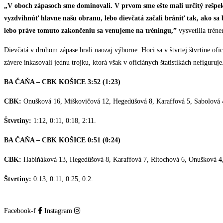
„V oboch zápasoch sme dominovali. V prvom sme ešte mali určitý rešpek
vyzdvihnúť hlavne našu obranu, lebo dievčatá začali brániť tak, ako sa 
lebo práve tomuto zakončeniu sa venujeme na tréningu,”
vysvetlila trén
Dievčatá v druhom zápase hrali naozaj výborne. Hoci sa v štvrtej štvrtine ofi
závere inkasovali jednu trojku, ktorá však v oficiánych štatistikách nefiguruje
BA ČAŇA – CBK KOŠICE 3:52 (1:23)
CBK:
Onušková 16, Miškovičová 12, Hegedüšová 8, Karaffová 5, Sabolová 
Štvrtiny:
1:12, 0:11, 0:18, 2:11.
BA ČAŇA – CBK KOŠICE 0:51 (0:24)
CBK:
Habiňáková 13, Hegedüšová 8, Karaffová 7, Ritochová 6, Onušková 4
Štvrtiny:
0:13, 0:11, 0:25, 0:2.
Facebook-f
Instagram