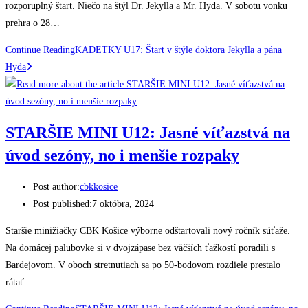
rozporuplný štart. Niečo na štýl Dr. Jekylla a Mr. Hyda. V sobotu vonku
prehra o 28…
Continue Reading
KADETKY U17: Štart v štýle doktora Jekylla a pána
Hyda
STARŠIE MINI U12: Jasné víťazstvá na
úvod sezóny, no i menšie rozpaky
Post author:
cbkkosice
Post published:
7 októbra, 2024
Staršie minižiačky CBK Košice výborne odštartovali nový ročník súťaže.
Na domácej palubovke si v dvojzápase bez väčších ťažkostí poradili s
Bardejovom. V oboch stretnutiach sa po 50-bodovom rozdiele prestalo
rátať…