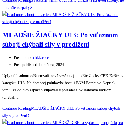
Continue Reading
STARŠIE MINI U12: Jasné víťazstvá na úvod sezóny, no
i menšie rozpaky
MLADŠIE ŽIAČKY U13: Po víťaznom
súboji chýbali sily v predĺžení
Post author:
cbkkosice
Post published:
1 októbra, 2024
Uplynulú sobotu odštartovali novú sezónu aj mladšie žiačky CBK Košice v
kategórii U13. Na domácej palubovke hostili BKM Bardejov. Napriek
tomu, že do dvojzápasu vstupovali s poriadene okliešteným kádrom
(chýbali…
Continue Reading
MLADŠIE ŽIAČKY U13: Po víťaznom súboji chýbali
sily v predĺžení