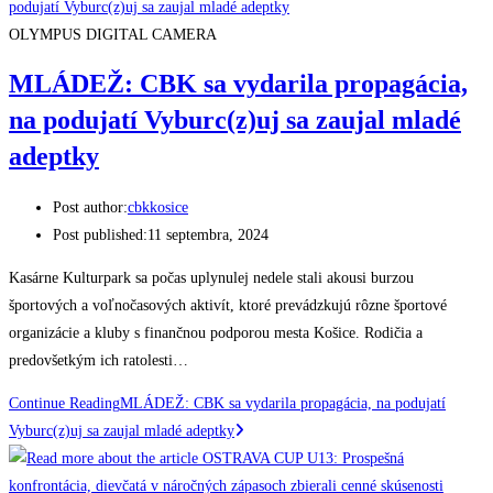
OLYMPUS DIGITAL CAMERA
MLÁDEŽ: CBK sa vydarila propagácia,
na podujatí Vyburc(z)uj sa zaujal mladé
adeptky
Post author:
cbkkosice
Post published:
11 septembra, 2024
Kasárne Kulturpark sa počas uplynulej nedele stali akousi burzou
športových a voľnočasových aktivít, ktoré prevádzkujú rôzne športové
organizácie a kluby s finančnou podporou mesta Košice. Rodičia a
predovšetkým ich ratolesti…
Continue Reading
MLÁDEŽ: CBK sa vydarila propagácia, na podujatí
Vyburc(z)uj sa zaujal mladé adeptky