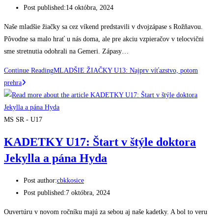
Post published:
14 októbra, 2024
Naše mladšie žiačky sa cez víkend predstavili v dvojzápase s Rožňavou.
Pôvodne sa malo hrať u nás doma, ale pre akciu vzpieračov v telocvični
sme stretnutia odohrali na Gemeri. Zápasy…
Continue Reading
MLADŠIE ŽIAČKY U13: Najprv víťazstvo, potom
prehra
MS SR - U17
KADETKY U17: Štart v štýle doktora
Jekylla a pána Hyda
Post author:
cbkkosice
Post published:
7 októbra, 2024
Ouvertúru v novom ročníku majú za sebou aj naše kadetky. A bol to veru