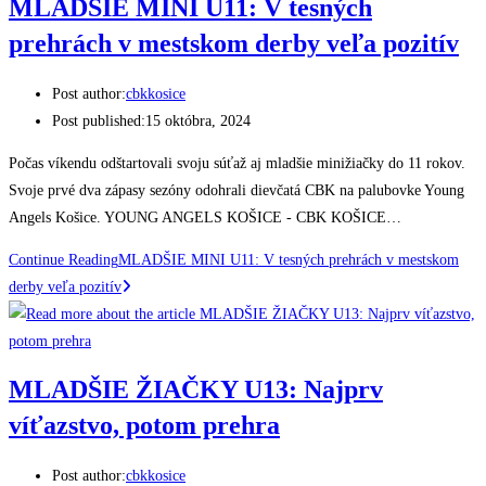
MLADŠIE MINI U11: V tesných
prehrách v mestskom derby veľa pozitív
Post author:
cbkkosice
Post published:
15 októbra, 2024
Počas víkendu odštartovali svoju súťaž aj mladšie minižiačky do 11 rokov.
Svoje prvé dva zápasy sezóny odohrali dievčatá CBK na palubovke Young
Angels Košice. YOUNG ANGELS KOŠICE - CBK KOŠICE…
Continue Reading
MLADŠIE MINI U11: V tesných prehrách v mestskom
derby veľa pozitív
MLADŠIE ŽIAČKY U13: Najprv
víťazstvo, potom prehra
Post author:
cbkkosice