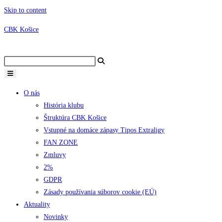
Skip to content
CBK Košice
O nás
História klubu
Štruktúra CBK Košice
Vstupné na domáce zápasy Tipos Extraligy
FAN ZONE
Zmluvy
2%
GDPR
Zásady používania súborov cookie (EÚ)
Aktuality
Novinky