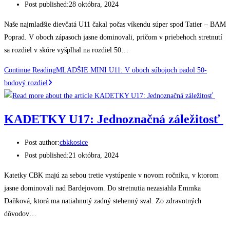
Post published:
28 októbra, 2024
Naše najmladšie dievčatá U11 čakal počas víkendu súper spod Tatier – BAM
Poprad. V oboch zápasoch jasne dominovali, pričom v priebehoch stretnutí
sa rozdiel v skóre vyšplhal na rozdiel 50…
Continue Reading
MLADŠIE MINI U11: V oboch súbojoch padol 50-
bodový rozdiel
KADETKY U17: Jednoznačná záležitosť
Post author:
cbkkosice
Post published:
21 októbra, 2024
Katetky CBK majú za sebou tretie vystúpenie v novom ročníku, v ktorom
jasne dominovali nad Bardejovom. Do stretnutia nezasiahla Emmka
Daňková, ktorá ma natiahnutý zadný stehenný sval. Zo zdravotných
dôvodov…