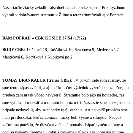
Naše staršie žiačky zvládli ďalší duel na palubovke súpera. Pred týždňom
vyhrali v dohrávanom stretnutí v Žiline a teraz triumfovali aj v Poprade.
BAM POPRAD – CBK KOŠICE 37:54 (17:22)
BODY CBK:
Daňková 18, Ruščáková 10, Szabóová 9, Medvecová 7,
Mantičová 6, Korytková a Kubiková po 2.
TOMÁŠ DRANKAĽUK (tréner CBK):
„V prvom rade som šťastný, že
sme tento zápas zvládli, a aj keď konečný výsledok vyzerá jednoznačne, tak
priebeh zápasu tak vôbec nevyzeral. Stretnutie bolo ako na hojdačke, raz
sme vyhrávali o deväť a o minútu bolo už o tri. Našťastie sme ani v jednom
prípade nedovolili, aby sa súperky ujali vedenia. Asi najväčší problém sme
mali pri doskoku, keďže domáce hráčky boli vyššie a silnejšie. Naopak,
veľmi ma potešilo, že dievčatá začínajú pomaly chápať systém obrany a
hoci sa niekedy trápime v útoku a nevieme dať kôš, tak v obrane nútime