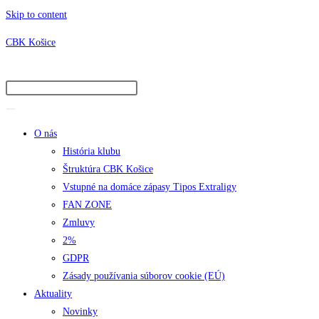
Skip to content
CBK Košice
O nás
História klubu
Štruktúra CBK Košice
Vstupné na domáce zápasy Tipos Extraligy
FAN ZONE
Zmluvy
2%
GDPR
Zásady používania súborov cookie (EÚ)
Aktuality
Novinky