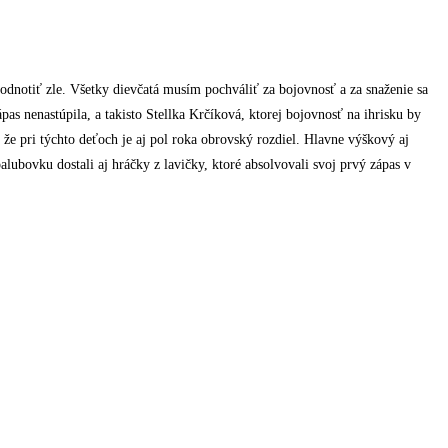
dnotiť zle. Všetky dievčatá musím pochváliť za bojovnosť a za snaženie sa
as nenastúpila, a takisto Stellka Krčíková, ktorej bojovnosť na ihrisku by
e pri týchto deťoch je aj pol roka obrovský rozdiel. Hlavne výškový aj
alubovku dostali aj hráčky z lavičky, ktoré absolvovali svoj prvý zápas v