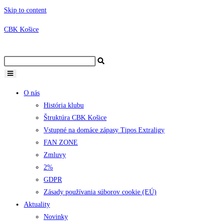
Skip to content
CBK Košice
O nás
História klubu
Štruktúra CBK Košice
Vstupné na domáce zápasy Tipos Extraligy
FAN ZONE
Zmluvy
2%
GDPR
Zásady používania súborov cookie (EÚ)
Aktuality
Novinky