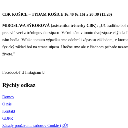
CBK KOŠICE – TYDAM KOŠICE 16:40 (6:16) a 20:30 (11:20)
MIROSLAVA SÝKOROVÁ (asistentka trénerky CBK):
„Už tradične bol 
pretaviť veci z tréningov do zápasu. Veľmi nám v tomto dvojzápase chýbala Ľu
nám bodla. Vďaka tomuto výpadku sme odohrali zápas so základom, v ktorom l
fyzický základ bol na strane súpera. Útočne sme ale v žiadnom prípade nezaost
živote.”
Facebook-f
Instagram
Rýchly odkaz
Domov
O nás
Kontakt
GDPR
Zásady používania súborov Cookie (EÚ)