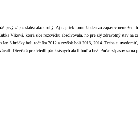
náš prvý zápas slabší ako druhý. Aj napriek tomu žiaden zo zápasov nemôžem ho
bka Vlková, ktorá síce rozcvičku absolvovala, no pre zlý zdravotný stav na záp
en 3 hráčky boli ročníka 2012 a zvyšok boli 2013, 2014. Treba si uvedomiť, ž
ávali. Dievčatá predviedli pár krásnych akcií hoď a bež. Počas zápasov sa na p