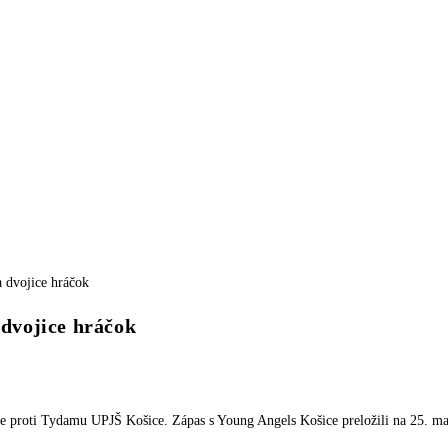
dvojice hráčok
aže proti Tydamu UPJŠ Košice. Zápas s Young Angels Košice preložili na 25. ma