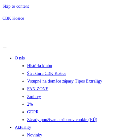
Skip to content
CBK Košice
O nás
História klubu
Štruktúra CBK Košice
Vstupné na domáce zápasy Tipos Extraligy
FAN ZONE
Zmluvy
2%
GDPR
Zásady používania súborov cookie (EÚ)
Aktuality
Novinky