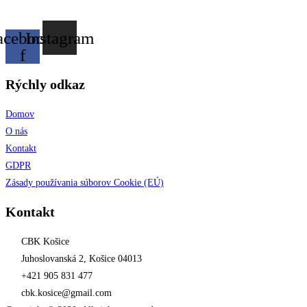
acebook-
Instagram
f
Rýchly odkaz
Domov
O nás
Kontakt
GDPR
Zásady používania súborov Cookie (EÚ)
Kontakt
CBK Košice
Juhoslovanská 2, Košice 04013
+421 905 831 477
cbk.kosice@gmail.com