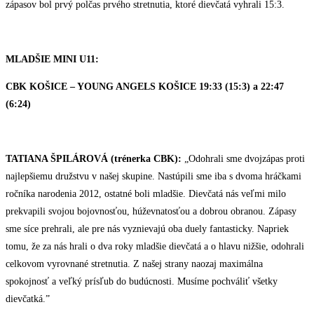
zápasov bol prvý polčas prvého stretnutia, ktoré dievčatá vyhrali 15:3.
MLADŠIE MINI U11:
CBK KOŠICE – YOUNG ANGELS KOŠICE 19:33 (15:3) a 22:47
(6:24)
TATIANA ŠPILÁROVÁ (trénerka CBK):
„Odohrali sme dvojzápas proti
najlepšiemu družstvu v našej skupine. Nastúpili sme iba s dvoma hráčkami
ročníka narodenia 2012, ostatné boli mladšie. Dievčatá nás veľmi milo
prekvapili svojou bojovnosťou, húževnatosťou a dobrou obranou. Zápasy
sme síce prehrali, ale pre nás vyznievajú oba duely fantasticky. Napriek
tomu, že za nás hrali o dva roky mladšie dievčatá a o hlavu nižšie, odohrali
celkovom vyrovnané stretnutia. Z našej strany naozaj maximálna
spokojnosť a veľký prísľub do budúcnosti. Musíme pochváliť všetky
dievčatká.”