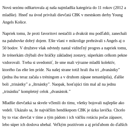
Novú sezónu odštartovala aj naša najmladšia kategória do 11 rokov (2012 a
mladšie). Hneď na úvod privítali dievčatá CBK v mestskom derby Young
Angels Košice.
Napriek tomu, že proti favoritovi nestačili a dvakrát mu podľahli, zanechali
na palubovke dobrý dojem. Ešte vlani v mikrolige prehrávali s Angels aj o
50 bodov. V družstve však odvtedy nastal viditeľný progres a napriek tomu,
že trénerkám chýbali dve hráčky základnej zostavy, súperkám celkom pekne
vzdorovali. Treba si uvedomiť, že sme mali výrazne mladší kolektív,
ktorého čas ešte len príde. Na našej strane totiž hrali iba tri „dvanástky”
(jedna iba teraz začala s tréningom a v druhom zápase nenastúpila), ďalšie
boli „trinástky” a „štrnástky”. Naopak, hosťujúci tím mal až na jednu
„trinástku” kompletný celok „dvanástok.”
Mladšie dievčatká sa skvele včlenili do tímu, všetky bojovali najlepšie ako
vedeli. Ukázalo sa, že najväčším hendikepom CBK je úzka lavička. Chcelo
by to viac dievčat v tíme a tým pádom i ich väčšiu rotáciu počas zápasov,
lebo súper ich doslova ubehal. Veľkým pozitívom a aj prísľubom do ďalších