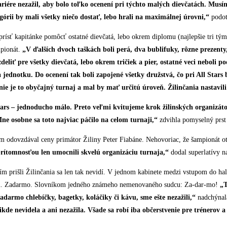
riére nezažil, aby bolo toľko ocenení pri týchto malých dievčatách. Musí
górii by mali všetky niečo dostať, lebo hrali na maximálnej úrovni,“
podot
rísť kapitánke pomôcť ostatné dievčatá, lebo okrem diplomu (najlepšie tri týmy 
mpionát.
„V ďalších dvoch taškách boli perá, dva bublifuky, rôzne prezenty
eliť pre všetky dievčatá, lebo okrem tričiek a pier, ostatné veci neboli p
na jednotku. Do ocenení tak boli zapojené všetky družstvá, čo pri All Stars 
nie je to obyčajný turnaj a mal by mať určitú úroveň. Žilinčania nastavili
Stars – jednoducho málo. Preto veľmi kvitujeme krok žilinských organizátoro
ne osobne sa toto najviac páčilo na celom turnaji,“
zdvihla pomyselný prst
odovzdával ceny primátor Žiliny Peter Fiabáne. Nehovoriac, že šampionát otv
 prítomnosťou len umocnili skvelú organizáciu turnaja,“
dodal superlatívy n
 čím prišli Žilinčania sa len tak nevidí. V jednom kabinete medzi vstupom do h
ú kávu. Zadarmo. Slovníkom jedného známeho nemenovaného sudcu: Za-dar-mo!
„T
zadarmo chlebíčky, bagetky, koláčiky či kávu, sme ešte nezažili,“
nadchýnala
de nevidela a ani nezažila. Všade sa robí iba občerstvenie pre trénerov a 