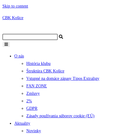
Skip to content
CBK Košice
O nás
História klubu
Štruktúra CBK Košice
Vstupné na domáce zápasy Tipos Extraligy
FAN ZONE
Zmluvy
2%
GDPR
Zásady používania súborov cookie (EÚ)
Aktuality
Novinky