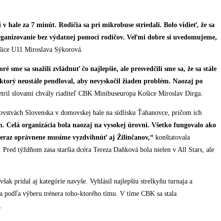
 hale za 7 minút. Rodičia sa pri mikrobuse striedali. Bolo vidieť, že sa
 organizovanie bez výdatnej pomoci rodičov. Veľmi dobre si uvedomujeme,
ice U11 Miroslava Sýkorová.
sme sa snažili zvládnuť čo najlepšie, ale presvedčili sme sa, že sa stále
 ktorý neustále pendloval, aby nevyskočil žiaden problém. Naozaj po
tril slovami chvály riaditeľ CBK Minibuseuropa Košice Miroslav Dirga.
ovstvách Slovenska v domovskej hale na sídlisku Ťahanovce, pričom ich
 Celá organizácia bola naozaj na vysokej úrovni. Všetko fungovalo ako
 teraz oprávnene musíme vyzdvihnúť aj Žilinčanov,“
konštatovala
 Pred týždňom zasa staršia dcéra Tereza Daňková bola nielen v All Stars, ale
šak pridal aj kategórie navyše. Vyhlásil najlepšiu strelkyňu turnaja a
va podľa výberu trénera toho-ktorého tímu. V tíme CBK sa stala
.