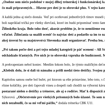
„
Osobne som niečo podobné v mojej dlhej trénerskej i funkcionárskej ka
čo mali pripravených… Hlavne pre detí je to obrovské plus. V tejto kate
A každá jedna aj niečo dostala. Veď pri oceňovaní jednotlivých tímov museli p
boli napríklad tričká pre všetky dievčatá, ktoré im budú pripomínať tento ša
Žilinského kraja. Bolo toho dosť, akurát problém je, že to nemôžeme rozd
vďačné. Žilinčania sa snažili oceniť čo najviac detí a podarilo sa im to 
akej úrovni by sa majstrovstvá Slovenska mali organizovať. Predsa len, 
„
Pri takom počte detí a pri tejto mladej kategórii je päť ocenení – All 
odchádzalo šťastných. Pre nich je to obrovská vzpruha do budúcnosti. M
A prekvapeniam nebol koniec. Menším šokom bolo, že týmto maličkým deťom 
„Klobúk dolu, že si dali tú námahu a prišli medzi tieto detičky. Svojou
Kapitolou samou osebe bol bufet, pri ktorom sa ešte pristavíme, lebo toto, s
rôzne koláčiky, pre deti čapovali vineu a dospelí radi chodili na výborn
postarané nielen o detičky a trénerov, ale aj o rodičov. Mať k dispozícii 
Sýkorová.
„Občerstvenie pre všetkých prítomných bolo úžasné. To som nik
nich nezabudli, čo sa mi veľmi páčilo,“
dodala trénerka CBK U11.