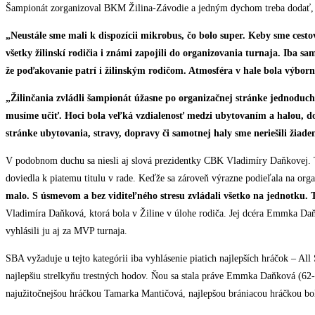
Šampionát zorganizoval BKM Žilina-Závodie a jedným dychom treba dodať, že
„
Neustále sme mali k dispozícii mikrobus, čo bolo super. Keby sme cesto
všetky žilinskí rodičia i známi zapojili do organizovania turnaja. Iba
že poďakovanie patrí i žilinským rodičom. Atmosféra v hale bola výborn
„
Žilinčania zvládli šampionát úžasne po organizačnej stránke jednoducho 
musíme učiť. Hoci bola veľká vzdialenosť medzi ubytovaním a halou, dom
stránke ubytovania, stravy, dopravy či samotnej haly sme neriešili žiad
V podobnom duchu sa niesli aj slová prezidentky CBK Vladimíry Daňkovej. T
doviedla k piatemu titulu v rade. Keďže sa zároveň výrazne podieľala na or
malo. S úsmevom a bez viditeľného stresu zvládali všetko na jednotku.
Vladimíra Daňková, ktorá bola v Žiline v úlohe rodiča. Jej dcéra Emmka Daňko
vyhlásili ju aj za MVP turnaja.
SBA vyžaduje u tejto kategórii iba vyhlásenie piatich najlepších hráčok – All 
najlepšiu strelkyňu trestných hodov. Ňou sa stala práve Emmka Daňková (62-p
najužitočnejšou hráčkou Tamarka Mantičová, najlepšou brániacou hráčkou bo