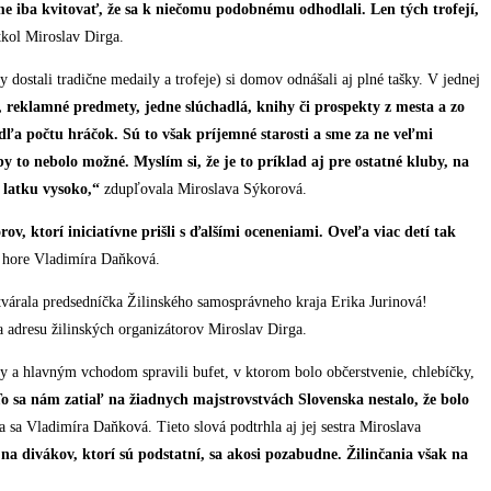
me iba kvitovať, že sa k niečomu podobnému odhodlali. Len tých trofejí,
kol Miroslav Dirga.
dostali tradične medaily a trofeje) si domov odnášali aj plné tašky. V jednej
, reklamné predmety, jedne slúchadlá, knihy či prospekty z mesta a zo
odľa počtu hráčok. Sú to však príjemné starosti a sme za ne veľmi
by to nebolo možné. Myslím si, že je to príklad aj pre ostatné kluby, na
 latku vysoko,“
zdupľovala Miroslava Sýkorová.
v, ktorí iniciatívne prišli s ďalšími oceneniami. Oveľa viac detí tak
 hore Vladimíra Daňková.
árala predsedníčka Žilinského samosprávneho kraja Erika Jurinová!
a adresu žilinských organizátorov Miroslav Dirga.
aly a hlavným vchodom spravili bufet, v ktorom bolo občerstvenie, chlebíčky,
o sa nám zatiaľ na žiadnych majstrovstvách Slovenska nestalo, že bolo
 sa Vladimíra Daňková. Tieto slová podtrhla aj jej sestra Miroslava
na divákov, ktorí sú podstatní, sa akosi pozabudne. Žilinčania však na