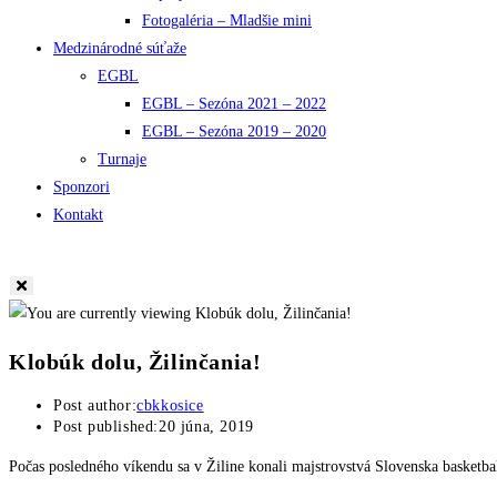
Fotogaléria – Mladšie mini
Medzinárodné súťaže
EGBL
EGBL – Sezóna 2021 – 2022
EGBL – Sezóna 2019 – 2020
Turnaje
Sponzori
Kontakt
Klobúk dolu, Žilinčania!
Post author:
cbkkosice
Post published:
20 júna, 2019
Počas posledného víkendu sa v Žiline konali majstrovstvá Slovenska basketbal