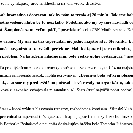
 na vynikajúcej úrovni. Zhodli sa na tom všetky družstvá.
vali hromadnou dopravou, tak by nám to trvalo aj 20 minút. Tak sme boli v
 samotné vedenie klubu by to nezvládlo. Podobne, ako my by sme nezvládli
á. Šampionát sa mi veľmi páčil,“
povedala trénerka CBK Minibuseuropa Koš
úžasne. My sme už tiež usporiadali nie jedne majstrovstvá Slovenska, ktoré 
áci organizátori to zvládli perfektne. Mali k dispozícii jeden mikrobus,
en problém. Na kategóriu mladšie mini bolo všetko úplne postačujúce,“
neše
á pred týždňom z pozície trénerky koučovala svoje zverenkyne U14 na majstr
ganizácii šampionátu žiačok, mohla porovnávať.
„Doprava bola veľkým plusom.
 Tak, ako sme my pred týždňom počúvali slová chvály na organizáciu, tak
vá si nakoniec vybojovala miestenku v All Stars (tretí najväčší počet bodov).
Stars – ktoré vzídu z hlasovania trénerov, rozhodcov a komisára. Žilinský klub v
ercentuálna úspešnosť). Navyše ocenili aj najlepšie tri hráčky každého družst
la Barborka Bednárová a najlepšia doskakujúca hráčka bola Tamarka Juhászová