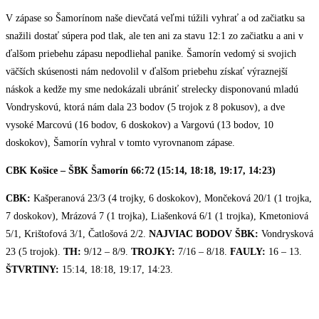
V zápase so Šamorínom naše dievčatá veľmi túžili vyhrať a od začiatku sa
snažili dostať súpera pod tlak, ale ten ani za stavu 12:1 zo začiatku a ani v
ďalšom priebehu zápasu nepodliehal panike. Šamorín vedomý si svojich
väčších skúsenosti nám nedovolil v ďalšom priebehu získať výraznejší
náskok a kedže my sme nedokázali ubrániť strelecky disponovanú mladú
Vondryskovú, ktorá nám dala 23 bodov (5 trojok z 8 pokusov), a dve
vysoké Marcovú (16 bodov, 6 doskokov) a Vargovú (13 bodov, 10
doskokov), Šamorín vyhral v tomto vyrovnanom zápase.
CBK Košice – ŠBK Šamorín 66:72 (15:14, 18:18, 19:17, 14:23)
CBK:
Kašperanová 23/3 (4 trojky, 6 doskokov), Mončeková 20/1 (1 trojka,
7 doskokov), Mrázová 7 (1 trojka), Liašenková 6/1 (1 trojka), Kmetoniová
5/1, Krištofová 3/1, Čatlošová 2/2.
NAJVIAC BODOV ŠBK:
Vondrysková
23 (5 trojok).
TH:
9/12 – 8/9.
TROJKY:
7/16 – 8/18.
FAULY:
16 – 13.
ŠTVRTINY:
15:14, 18:18, 19:17, 14:23.