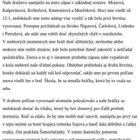
Naše družstvo nastúpilo na tento zápas v základnej zostave Mrázová,
Kašperánová, Krištofová, Kmetoniová a Mončeková. Hoci sme viedli už
12:1, nedokázali sme tento nástup viac využiť a tak bola prvá štvrtina
vyrovnaná. Postupne prichádzali na ihrisko Nigutová, Čatlošová, Liašenko
i Petrušová, ale stále sme robili dosť zbytočných chýb v rozohrávke.
V niektorých momentoch sme hrali dosť alibisticky, nevhodne alebo
neskoro sme riešili situácie, kde bolo potrebné ihneď zakončiť a nehľadať
spoluhráčku. Znova a to aj v ostatnom priebehu zápasu nám vypadávali
z koša niektoré naše sľubné pokusy. Obdobne prebiehala aj druhá štvrtina,
hostky dokázali na každý náš koš odpovedať, takže sme po prvom polčase
znova viedli len o bod. Škoda, že sa nenašla hráčka, ktorá by to vzala na
seba.
V druhom polčase vyrovnané stretnutie pokračovalo a naše hráčky sa
nedokázali dostať do trháku, ktorý by bol zlomový pre ďalší priebeh
stretnutia. Keď sa zdalo, že by sme mohli mať navrch, nastúpila po prvý raz
v tejto sezóne za hostí hrajúca trénerka Sujová a hneď dala dôležitú a ťažkú
trojku, čím podržala Šamorínčanky. V tomto štatisticky pomerne
vyrovnanom stretnutí bola výrazne v náš neprospech výška, pretože naše