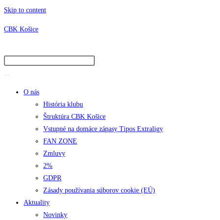
Skip to content
CBK Košice
O nás
História klubu
Štruktúra CBK Košice
Vstupné na domáce zápasy Tipos Extraligy
FAN ZONE
Zmluvy
2%
GDPR
Zásady používania súborov cookie (EÚ)
Aktuality
Novinky