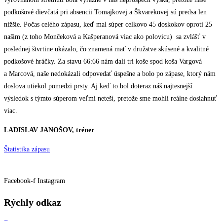
podkošové dievčatá pri absencii Tomajkovej a Škvarekovej sú predsa len
nižšie. Počas celého zápasu, keď mal súper celkovo 45 doskokov oproti 25
našim (z toho Mončeková a Kašperanová viac ako polovicu) sa zvlášť v
poslednej štvrtine ukázalo, čo znamená mať v družstve skúsené a kvalitné
podkošové hráčky. Za stavu 66:66 nám dali tri koše spod koša Vargová
a Marcová, naše nedokázali odpovedať úspešne a bolo po zápase, ktorý nám
doslova utiekol pomedzi prsty. Aj keď to bol doteraz náš najtesnejší
výsledok s týmto súperom veľmi neteší, pretože sme mohli reálne dosiahnuť
viac.
LADISLAV JANOŠOV, tréner
Štatistika zápasu
Facebook-f
Instagram
Rýchly odkaz