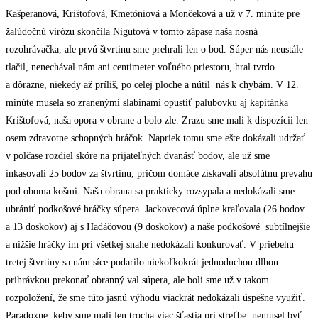
Kašperanová, Krištofová, Kmetóniová a Mončeková a už v 7. minúte pre
žalúdočnú virózu skončila Nigutová v tomto zápase naša nosná
rozohrávačka, ale prvú štvrtinu sme prehrali len o bod. Súper nás neustále
tlačil, nenechával nám ani centimeter voľného priestoru, hral tvrdo
a dôrazne, niekedy až príliš, po celej ploche a nútil nás k chybám. V 12.
minúte musela so zranenými slabinami opustiť palubovku aj kapitánka
Krištofová, naša opora v obrane a bolo zle. Zrazu sme mali k dispozícii len
osem zdravotne schopných hráčok. Napriek tomu sme ešte dokázali udržať
v polčase rozdiel skóre na prijateľných dvanásť bodov, ale už sme
inkasovali 25 bodov za štvrtinu, pričom domáce získavali absolútnu prevahu
pod oboma košmi. Naša obrana sa prakticky rozsypala a nedokázali sme
ubrániť podkošové hráčky súpera. Jackovecová úplne kraľovala (26 bodov
a 13 doskokov) aj s Hadáčovou (9 doskokov) a naše podkošové subtílnejšie
a nižšie hráčky im pri všetkej snahe nedokázali konkurovať. V priebehu
tretej štvrtiny sa nám síce podarilo niekoľkokrát jednoduchou dlhou
prihrávkou prekonať obranný val súpera, ale boli sme už v takom
rozpoložení, že sme túto jasnú výhodu viackrát nedokázali úspešne využiť.
Paradoxne, keby sme mali len trocha viac šťastia pri streľbe, nemusel byť