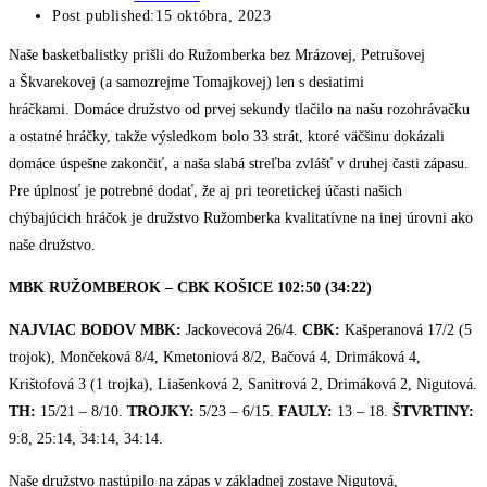
Post published:
15 októbra, 2023
Naše basketbalistky prišli do Ružomberka bez Mrázovej, Petrušovej
a Škvarekovej (a samozrejme Tomajkovej) len s desiatimi
hráčkami. Domáce družstvo od prvej sekundy tlačilo na našu rozohrávačku
a ostatné hráčky, takže výsledkom bolo 33 strát, ktoré väčšinu dokázali
domáce úspešne zakončiť, a naša slabá streľba zvlášť v druhej časti zápasu.
Pre úplnosť je potrebné dodať, že aj pri teoretickej účasti našich
chýbajúcich hráčok je družstvo Ružomberka kvalitatívne na inej úrovni ako
naše družstvo.
MBK RUŽOMBEROK – CBK KOŠICE 102:50 (34:22)
NAJVIAC BODOV MBK:
Jackovecová 26/4.
CBK:
Kašperanová 17/2 (5
trojok), Mončeková 8/4, Kmetoniová 8/2, Bačová 4, Drimáková 4,
Krištofová 3 (1 trojka), Liašenková 2, Sanitrová 2, Drimáková 2, Nigutová.
TH:
15/21 – 8/10.
TROJKY:
5/23 – 6/15.
FAULY:
13 – 18.
ŠTVRTINY:
9:8, 25:14, 34:14, 34:14.
Naše družstvo nastúpilo na zápas v základnej zostave Nigutová,