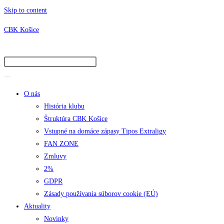
Skip to content
CBK Košice
O nás
História klubu
Štruktúra CBK Košice
Vstupné na domáce zápasy Tipos Extraligy
FAN ZONE
Zmluvy
2%
GDPR
Zásady používania súborov cookie (EÚ)
Aktuality
Novinky