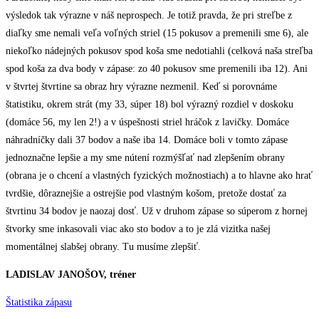
výsledok tak výrazne v náš neprospech. Je totiž pravda, že pri streľbe z
diaľky sme nemali veľa voľných striel (15 pokusov a premenili sme 6), ale
niekoľko nádejných pokusov spod koša sme nedotiahli (celková naša streľba
spod koša za dva body v zápase: zo 40 pokusov sme premenili iba 12). Ani
v štvrtej štvrtine sa obraz hry výrazne nezmenil. Keď si porovnáme
štatistiku, okrem strát (my 33, súper 18) bol výrazný rozdiel v doskoku
(domáce 56, my len 2!) a v úspešnosti striel hráčok z lavičky. Domáce
náhradníčky dali 37 bodov a naše iba 14. Domáce boli v tomto zápase
jednoznačne lepšie a my sme nútení rozmýšľať nad zlepšením obrany
(obrana je o chcení a vlastných fyzických možnostiach) a to hlavne ako hrať
tvrdšie, dôraznejšie a ostrejšie pod vlastným košom, pretože dostať za
štvrtinu 34 bodov je naozaj dosť. Už v druhom zápase so súperom z hornej
štvorky sme inkasovali viac ako sto bodov a to je zlá vizitka našej
momentálnej slabšej obrany. Tu musíme zlepšiť.
LADISLAV JANOŠOV, tréner
Štatistika zápasu