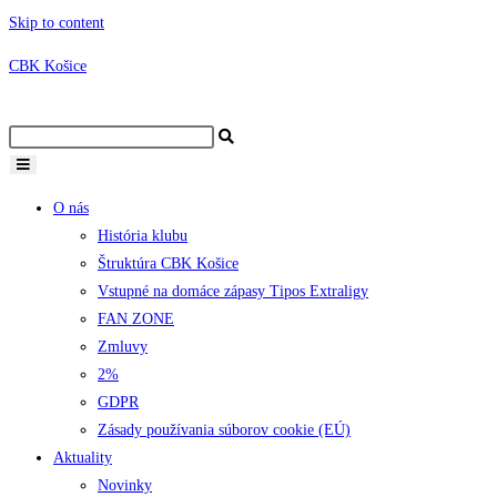
Skip to content
CBK Košice
O nás
História klubu
Štruktúra CBK Košice
Vstupné na domáce zápasy Tipos Extraligy
FAN ZONE
Zmluvy
2%
GDPR
Zásady používania súborov cookie (EÚ)
Aktuality
Novinky