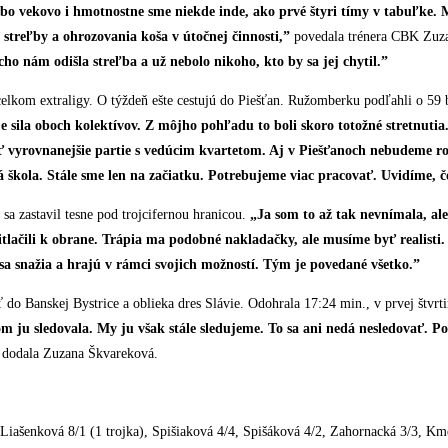
ebo vekovo i hmotnostne sme niekde inde, ako prvé štyri tímy v tabuľke. My
streľby a ohrozovania koša v útočnej činnosti,”
povedala trénera CBK Zuzan
ho nám odišla streľba a už nebolo nikoho, kto by sa jej chytil.”
elkom extraligy. O týždeň ešte cestujú do Piešťan. Ružomberku podľahli o 59 
sila oboch kolektívov. Z môjho pohľadu to boli skoro totožné stretnutia
rať vyrovnanejšie partie s vedúcim kvartetom. Aj v Piešťanoch nebudeme
škola. Stále sme len na začiatku. Potrebujeme viac pracovať. Uvidíme, čo
a zastavil tesne pod trojcifernou hranicou.
„Ja som to až tak nevnímala, ale 
tlačili k obrane. Trápia ma podobné nakladačky, ale musíme byť realisti
sa snažia a hrajú v rámci svojich možností. Tým je povedané všetko.”
ť do Banskej Bystrice a oblieka dres Slávie. Odohrala 17:24 min., v prvej štvrt
u sledovala. My ju však stále sledujeme. To sa ani nedá nesledovať. Po z
dodala Zuzana Škvareková.
 Liašenková 8/1 (1 trojka), Spišiaková 4/4, Spišáková 4/2, Zahornacká 3/3, 