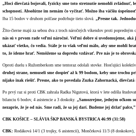
„Hoci dievčatá bojovali, fyzicky sme toto stretnutie nemohli zvládnuť, l
schopností. Absolútne im nemám čo vyčítať. Možno iba väčšiu úspešnosť 
Iba 15 bodov v druhom polčase podtrhuje tieto slová.
„Presne tak. Jednoduc
Žlto-čierne majú za sebou dva z troch náročných víkendov proti popredným c
nás sú v prvom rade veľmi náročné. Veľmi dobre si uvedomujeme, aká je 
ukázať všetko, čo vedia. Stále je to však veľmi málo, aby sme mohli h
to, že ideme hrať. Nemôžeme sa dopredu vzdávať. Pre nás je to obrovská 
Oproti duelu s Ružomberkom sme tentoraz odolali stovke. Hosťujúci kolektív s
druhej strane, nemuseli sme dospieť až k 99 bodom, keby sme trochu pri
nijako inak riešiť. Presne, ako to povedala Zuzka Zahornacká, dievčatá 
Po prvý raz si proti CBK zahrala Radka Nigutová, ktorá v lete odišla študova
bilanciu 6 bodov, 4 asistencie a 3 doskoky.
„Samozrejme, jedným očkom som j
nezaprie, že je od nás. Sme radi, že sa jej darí. Budeme jej držať palce,”
CBK KOŠICE – SLÁVIA ŠKP BANSKÁ BYSTRICA 46:99 (31:58)
CBK:
Rodáková 14/1 (3 trojky, 6 asistencií), Mončeková 11/3 (8 doskokov),