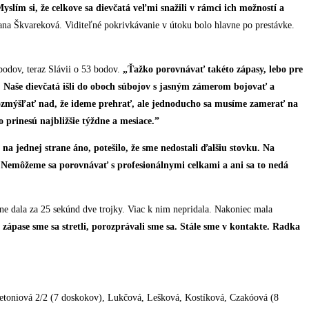
slím si, že celkove sa dievčatá veľmi snažili v rámci ich možností a
a Škvareková. Viditeľné pokrivkávanie v útoku bolo hlavne po prestávke.
bodov, teraz Slávii o 53 bodov.
„Ťažko porovnávať takéto zápasy, lebo pre
. Naše dievčatá išli do oboch súbojov s jasným zámerom bojovať a
 rozmýšľať nad, že ideme prehrať, ale jednoducho sa musíme zamerať na
 prinesú najbližšie týždne a mesiace.”
na jednej strane áno, potešilo, že sme nedostali ďalšiu stovku. Na
. Nemôžeme sa porovnávať s profesionálnymi celkami a ani sa to nedá
ine dala za 25 sekúnd dve trojky. Viac k nim nepridala. Nakoniec mala
ápase sme sa stretli, porozprávali sme sa. Stále sme v kontakte. Radka
Kmetoniová 2/2 (7 doskokov), Lukčová, Lešková, Kostíková, Czakóová (8