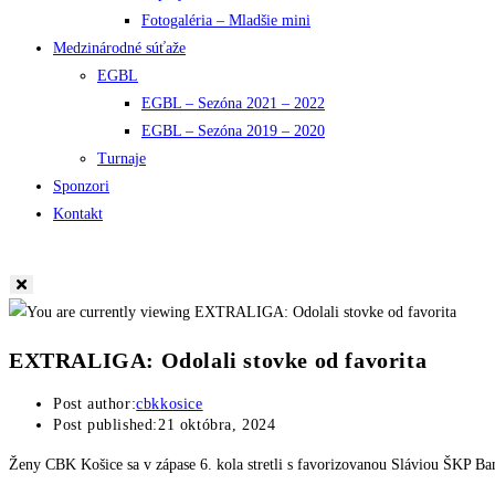
Fotogaléria – Mladšie mini
Medzinárodné súťaže
EGBL
EGBL – Sezóna 2021 – 2022
EGBL – Sezóna 2019 – 2020
Turnaje
Sponzori
Kontakt
EXTRALIGA: Odolali stovke od favorita
Post author:
cbkkosice
Post published:
21 októbra, 2024
Ženy CBK Košice sa v zápase 6. kola stretli s favorizovanou Sláviou ŠKP B