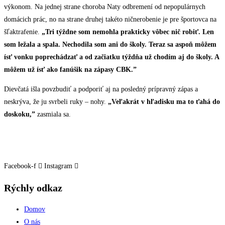
výkonom. Na jednej strane choroba Naty odbremení od nepopulárnych
domácich prác, no na strane druhej takéto ničnerobenie je pre športovca na
šľaktrafenie.
„Tri týždne som nemohla prakticky vôbec nič robiť. Len
som ležala a spala. Nechodila som ani do školy. Teraz sa aspoň môžem
ísť vonku poprechádzať a od začiatku týždňa už chodím aj do školy. A
môžem už ísť ako fanúšik na zápasy CBK.”
Dievčatá išla povzbudiť a podporiť aj na posledný prípravný zápas a
neskrýva, že ju svrbeli ruky – nohy.
„Veľakrát v hľadisku ma to ťahá do
doskoku,”
zasmiala sa.
Facebook-f
Instagram
Rýchly odkaz
Domov
O nás