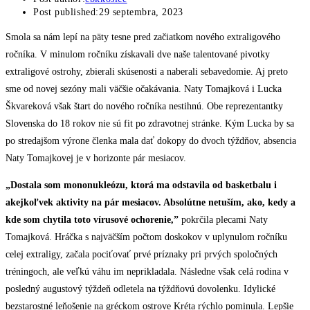
Post published:
29 septembra, 2023
Smola sa nám lepí na päty tesne pred začiatkom nového extraligového
ročníka. V minulom ročníku získavali dve naše talentované pivotky
extraligové ostrohy, zbierali skúsenosti a naberali sebavedomie. Aj preto
sme od novej sezóny mali väčšie očakávania. Naty Tomajková i Lucka
Škvareková však štart do nového ročníka nestihnú. Obe reprezentantky
Slovenska do 18 rokov nie sú fit po zdravotnej stránke. Kým Lucka by sa
po stredajšom výrone členka mala dať dokopy do dvoch týždňov, absencia
Naty Tomajkovej je v horizonte pár mesiacov.
„Dostala som mononukleózu, ktorá ma odstavila od basketbalu i
akejkoľvek aktivity na pár mesiacov. Absolútne netuším, ako, kedy a
kde som chytila toto vírusové ochorenie,”
pokrčila plecami Naty
Tomajková. Hráčka s najväčším počtom doskokov v uplynulom ročníku
celej extraligy, začala pociťovať prvé príznaky pri prvých spoločných
tréningoch, ale veľkú váhu im neprikladala. Následne však celá rodina v
posledný augustový týždeň odletela na týždňovú dovolenku. Idylické
bezstarostné leňošenie na gréckom ostrove Kréta rýchlo pominula. Lepšie