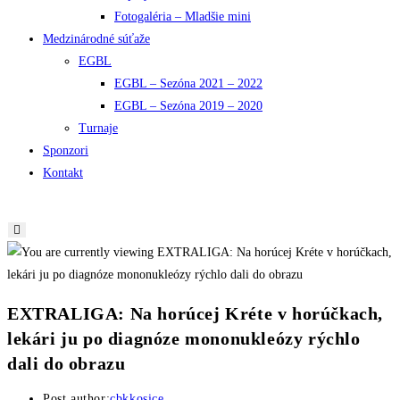
Fotogaléria – Mladšie mini
Medzinárodné súťaže
EGBL
EGBL – Sezóna 2021 – 2022
EGBL – Sezóna 2019 – 2020
Turnaje
Sponzori
Kontakt
EXTRALIGA: Na horúcej Kréte v horúčkach,
lekári ju po diagnóze mononukleózy rýchlo
dali do obrazu
Post author:
cbkkosice