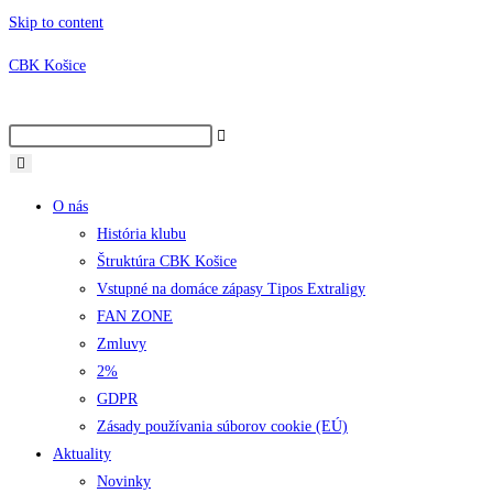
Skip to content
CBK Košice
O nás
História klubu
Štruktúra CBK Košice
Vstupné na domáce zápasy Tipos Extraligy
FAN ZONE
Zmluvy
2%
GDPR
Zásady používania súborov cookie (EÚ)
Aktuality
Novinky