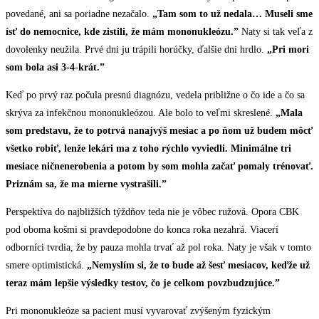
povedané, ani sa poriadne nezačalo.
„Tam som to už nedala… Museli sme
ísť do nemocnice, kde zistili, že mám mononukleózu.”
Naty si tak veľa z
dovolenky neužila. Prvé dni ju trápili horúčky, ďalšie dni hrdlo.
„Pri mori
som bola asi 3-4-krát.”
Keď po prvý raz počula presnú diagnózu, vedela približne o čo ide a čo sa
skrýva za infekčnou mononukleózou. Ale bolo to veľmi skreslené.
„Mala
som predstavu, že to potrvá nanajvýš mesiac a po ňom už budem môcť
všetko robiť, lenže lekári ma z toho rýchlo vyviedli. Minimálne tri
mesiace ničnenerobenia a potom by som mohla začať pomaly trénovať.
Priznám sa, že ma mierne vystrašili.”
Perspektíva do najbližších týždňov teda nie je vôbec ružová. Opora CBK
pod oboma košmi si pravdepodobne do konca roka nezahrá. Viacerí
odborníci tvrdia, že by pauza mohla trvať až pol roka. Naty je však v tomto
smere optimistická.
„Nemyslím si, že to bude až šesť mesiacov, keďže už
teraz mám lepšie výsledky testov, čo je celkom povzbudzujúce.”
Pri mononukleóze sa pacient musí vyvarovať zvýšeným fyzickým