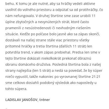
behu. K tomu je ale nutné, aby sa hráčky vedeli aktívne
uvoľniť do voľného priestoru a odpútať sa od protihráčky, čo
nám nefungovalo. V druhej štvrtine sme zase urobili 11
úplne zbytočných a nevynútených strát, ktoré často
pramenili z nesústredenosti či nevhodným riešením
situácie. Keďže po polčase bolo jasné ako sa zápas skončí,
dostávali na našej strane stále viac priestoru všetky
prítomné hráčky a tretia štvrtina (ďalších 11 strát) len
potvrdila trend, v akom zápas prebiehal. Predsa len sme v
tejto štvrtine dokázali niekoľkokrát prekonať dôraznú
obranu domáceho družstva. Posledná štvrtina bola z našej
strany najlepšia (len 5 strát) a nedá sa povedať, že by súper
niečo vypustil, takže nakoniec po vyrovnanej štvrtine 21:21
sme celkovo dosiahli podobný výsledok ako naposledy u
tohto súpera.
LADISLAV JANOŠOV, tr
é
ner