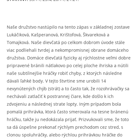
Naše družstvo nastúpilo na tento zápas v základnej zostave
Lukáčiková, Kašperanová, Krištofová, Škvareková a
Tomajková. Naše dievčatá po celkom dobrom úvode stále
viac podliehali tvrdej a nekompromisnej obrane domáceho
družstva. Domáce dievčatá fyzicky aj rýchlostne veľmi dobre
pripravené bránili nátlakovo po celej ploche ihriska a nútili
naše subtílnejšie hráčky robiť chyby, z ktorých následne
dávali ľahké body. V tejto štvrtine sme urobili 14
nevynútených chýb (strát) a to často tak, že rozohrávačky sa
nechávali zatlačiť k postrannej čiare, kde došlo k ich
zdvojeniu a následnej strate lopty. Iným prípadom bola
pomalá prihrávka, ktorá často smerovala na tesne bránenú
hráčku, takže ju nedokázala prijať. Prizvukovali sme, že toto
sa dá úspešne prekonať rýchlym prechodom cez stred, s
clonou spoluhráčky, alebo rýchlou prihrávkou hráčke do