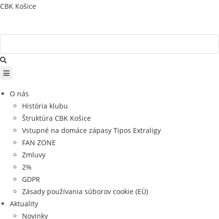
Skip
CBK Košice
to
content
O nás
História klubu
Štruktúra CBK Košice
Vstupné na domáce zápasy Tipos Extraligy
FAN ZONE
Zmluvy
2%
GDPR
Zásady používania súborov cookie (EÚ)
Aktuality
Novinky