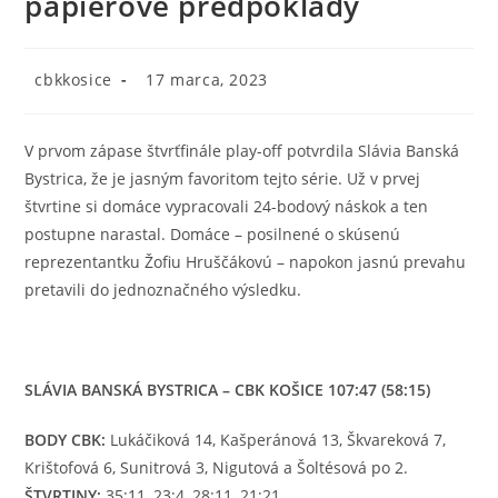
papierové predpoklady
Post
Post
cbkkosice
17 marca, 2023
author:
published:
V prvom zápase štvrťfinále play-off potvrdila Slávia Banská
Bystrica, že je jasným favoritom tejto série. Už v prvej
štvrtine si domáce vypracovali 24-bodový náskok a ten
postupne narastal. Domáce – posilnené o skúsenú
reprezentantku Žofiu Hruščákovú – napokon jasnú prevahu
pretavili do jednoznačného výsledku.
SLÁVIA BANSKÁ BYSTRICA – CBK KOŠICE 107:47 (58:15)
BODY CBK:
Lukáčiková 14, Kašperánová 13, Škvareková 7,
Krištofová 6, Sunitrová 3, Nigutová a Šoltésová po 2.
ŠTVRTINY:
35:11, 23:4, 28:11, 21:21.