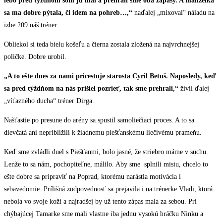
lebo pred týždňom som ju mal a prehrali sme oba zápasy. A manželka
sa ma dobre pýtala, či idem na pohreb…,“
naďalej „mixoval“ náladu na
izbe 209 náš tréner.
Obliekol si teda bielu košeľu a čierna zostala zložená na najvrchnejšej
poličke. Dobre urobil.
„A to ešte dnes za nami pricestuje starosta Cyril Betuš. Naposledy, keď
sa pred týždňom na nás prišiel pozrieť, tak sme prehrali,“
živil ďalej
„víťazného ducha“ tréner Dirga.
Našťastie po presune do arény sa spustil samoliečiaci proces. A to sa
dievčatá ani nepriblížili k žiadnemu piešťanskému liečivému prameňu.
Keď sme zvládli duel s Piešťanmi, bolo jasné, že striebro máme v suchu.
Lenže to sa nám, pochopiteľne, málilo. Aby sme splnili misiu, chcelo to
ešte dobre sa pripraviť na Poprad, ktorému narástla motivácia i
sebavedomie. Prílišná zodpovednosť sa prejavila i na trénerke Vladi, ktorá
nebola vo svoje koži a najradšej by už tento zápas mala za sebou. Pri
chýbajúcej Tamarke sme mali vlastne iba jednu vysokú hráčku Ninku a