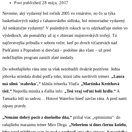
Post published:
28 mája, 2017
Nevieme, aký vydarený bol ročník 2005 vo vinárstve, no čo sa týka
basketbalových nádejí z ťahanovského sídliska, bol mimoriadne vydarený.
Až neskutočne vydarený! V posledných rokoch sa to odzrkadľuje nielen vo
výsledkoch, ale pomaličky už aj v zbieraní majstrovských trofejí. Tá
najčerstvejšia pribudla v sobotu večer, keď po dvoch víťazstvách nad
Piešťanmi a Popradom si dievčatá – podobne ako vlani – už pred
nedeľňajším program zaistili zlaté medaily.
Do sobotňajšieho rána sme sa však nezobudili dvakrát pozitívne. Jedna
jóbovka striedala druhú podľa toho, ktorú izbu navštívili tréneri.
„Laura
má silnú ´svalovku´,“
hlásila trénerka Vlaďa.
„Martinka Kreithová
tiež.“
Neprešla minúta a ďalšia info:
„Tesi vraj veľmi bolí hrdlo.“
A
Tamarka leží so sadrou… Hotové Waterloo hneď zavčas rána. A pred nami
zápasy pravdy.
„Nemám dobrý pocit z dnešného dňa,“
prilial viac „optimizmu“ do
raňajšieho marazmu tréner Miro Dirga.
„Neberiem si dnes čiernu košelu,