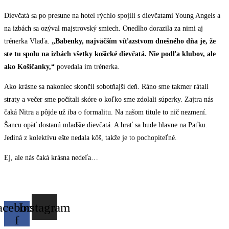
Dievčatá sa po presune na hotel rýchlo spojili s dievčatami Young Angels a
na izbách sa ozýval majstrovský smiech. Onedlho dorazila za nimi aj
trénerka Vlaďa.
„Babenky, najväčším víťazstvom dnešného dňa je, že
ste tu spolu na izbách všetky košické dievčatá. Nie podľa klubov, ale
ako Košičanky,“
povedala im trénerka.
Ako krásne sa nakoniec skončil sobotňajší deň. Ráno sme takmer rátali
straty a večer sme počítali skóre o koľko sme zdolali súperky. Zajtra nás
čaká Nitra a pôjde už iba o formalitu. Na našom titule to nič nezmení.
Šancu opäť dostanú mladšie dievčatá. A hrať sa bude hlavne na Paťku.
Jediná z kolektívu ešte nedala kôš, takže je to pochopiteľné.
Ej, ale nás čaká krásna nedeľa…
acebook-
Instagram
f