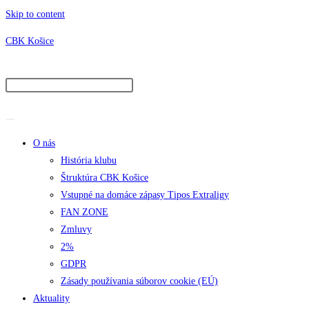
Skip to content
CBK Košice
O nás
História klubu
Štruktúra CBK Košice
Vstupné na domáce zápasy Tipos Extraligy
FAN ZONE
Zmluvy
2%
GDPR
Zásady používania súborov cookie (EÚ)
Aktuality