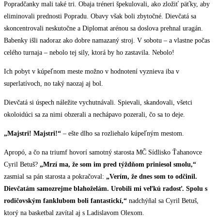
Popradčanky mali také tri. Obaja tréneri špekulovali, ako zložiť päťky, aby
eliminovali prednosti Popradu. Obavy však boli zbytočné. Dievčatá sa
skoncentrovali neskutočne a Diplomat arénou sa doslova prehnal uragán.
Babenky išli nadoraz ako dobre namazaný stroj. V sobotu – a vlastne počas
celého turnaja – nebolo tej sily, ktorá by ho zastavila. Nebolo!
Ich pobyt v kúpeľnom meste možno v hodnotení vyznieva iba v
superlatívoch, no taký naozaj aj bol.
Dievčatá si úspech náležite vychutnávali. Spievali, skandovali, všetci
okoloidúci sa za nimi obzerali a nechápavo pozerali, čo sa to deje.
„Majstri! Majstri!“
– ešte dlho sa rozliehalo kúpeľným mestom.
Apropó, a čo na triumf hovorí samotný starosta MČ Sídlisko Ťahanovce
Cyril Betuš?
„Mrzí ma, že som im pred týždňom priniesol smolu,“
zasmial sa pán starosta a pokračoval:
„Verím, že dnes som to odčinil.
Dievčatám samozrejme blahoželám. Urobili mi veľkú radosť. Spolu s
rodičovským fanklubom boli fantastickí,“
nadchýňal sa Cyril Betuš,
ktorý na basketbal zavítal aj s Ladislavom Olexom.