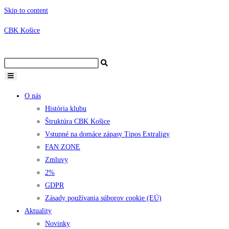
Skip to content
CBK Košice
O nás
História klubu
Štruktúra CBK Košice
Vstupné na domáce zápasy Tipos Extraligy
FAN ZONE
Zmluvy
2%
GDPR
Zásady používania súborov cookie (EÚ)
Aktuality
Novinky